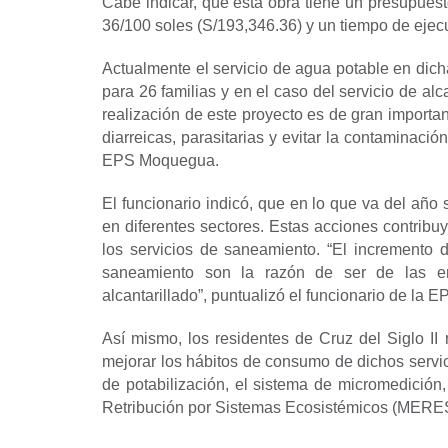
Cabe indicar, que esta obra tiene un presupuesto
36/100 soles (S/193,346.36) y un tiempo de ejec
Actualmente el servicio de agua potable en dich
para 26 familias y en el caso del servicio de alca
realización de este proyecto es de gran importan
diarreicas, parasitarias y evitar la contaminaci
EPS Moquegua.
El funcionario indicó, que en lo que va del a
en diferentes sectores. Estas acciones contribu
los servicios de saneamiento.
“El incremento d
saneamiento son la razón de ser de las em
alcantarillado”,
puntualizó el funcionario de la E
Así mismo, los residentes de Cruz del Siglo II 
mejorar los hábitos de consumo de dichos servic
de potabilización, el sistema de micromedició
Retribución por Sistemas Ecosistémicos (MERESE