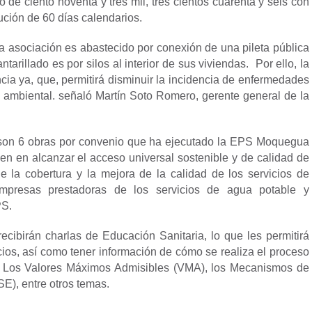
 de ciento noventa y tres mil, tres cientos cuarenta y seis con
ución de 60 días calendarios.
a asociación es abastecido por conexión de una pileta pública
ntarillado es por silos al interior de sus viviendas. Por ello, la
cia ya, que, permitirá disminuir la incidencia de enfermedades
ón ambiental. señaló Martín Soto Romero, gerente general de la
ño son 6 obras por convenio que ha ejecutado la EPS Moquegua
yen en alcanzar el acceso universal sostenible y de calidad de
e la cobertura y la mejora de la calidad de los servicios de
presas prestadoras de los servicios de agua potable y
PS.
recibirán charlas de Educación Sanitaria, lo que les permitirá
ios, así como tener información de cómo se realiza el proceso
n, Los Valores Máximos Admisibles (VMA), los Mecanismos de
), entre otros temas.