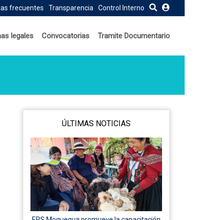
as frecuentes
Transparencia
Control Interno
as legales
Convocatorias
Tramite Documentario
ÚLTIMAS NOTICIAS
EPS Moquegua promueve la capacitación