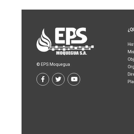
¿Q
His
Mis
Obj
© EPS Moquegua
Or
Dir
Pla